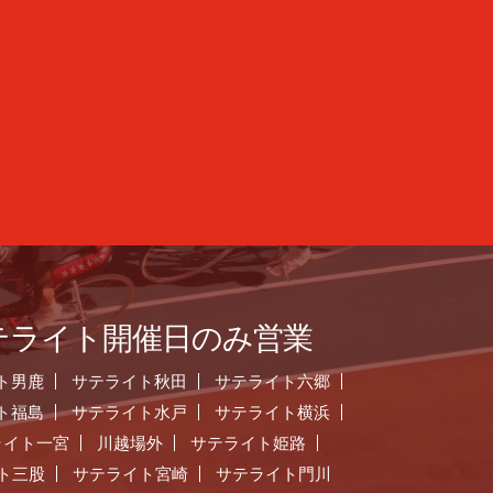
テライト開催日のみ営業
ト男鹿
サテライト秋田
サテライト六郷
ト福島
サテライト水戸
サテライト横浜
ライト一宮
川越場外
サテライト姫路
ト三股
サテライト宮崎
サテライト門川