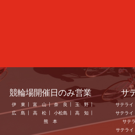
競輪場開催日のみ営業
サ
伊 東
富 山
奈 良
玉 野
サテライ
広 島
高 松
小松島
高 知
サテライ
熊 本
サテ
サテライ