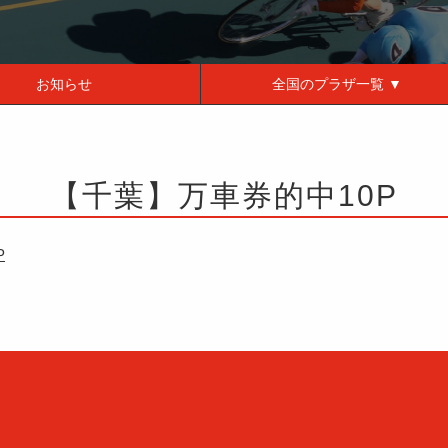
お知らせ
全国の
プラザ一覧 ▼
【千葉】万車券的中10P
P