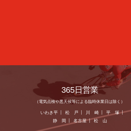
365日営業
（電気点検や悪天候等による臨時休業日は除く）
いわき平
松 戸
川 崎
平 塚
静 岡
名古屋
松 山