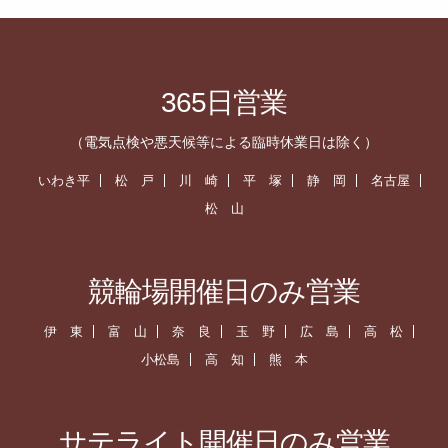
365日営業
（電気点検や悪天候等による臨時休業日は除く）
いわき平
松 戸
川 崎
平 塚
静 岡
名古屋
松 山
競輪場開催日のみ営業
伊 東
富 山
奈 良
玉 野
広 島
高 松
小松島
高 知
熊 本
サテライト開催日のみ営業