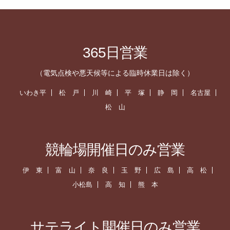
365日営業
（電気点検や悪天候等による臨時休業日は除く）
いわき平
松 戸
川 崎
平 塚
静 岡
名古屋
松 山
競輪場開催日のみ営業
伊 東
富 山
奈 良
玉 野
広 島
高 松
小松島
高 知
熊 本
サテライト開催日のみ営業