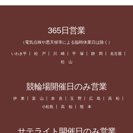
365日営業
（電気点検や悪天候等による臨時休業日は除く）
いわき平
松 戸
川 崎
平 塚
静 岡
名古屋
松 山
競輪場開催日のみ営業
伊 東
富 山
奈 良
玉 野
広 島
高 松
小松島
高 知
熊 本
サテライト開催日のみ営業