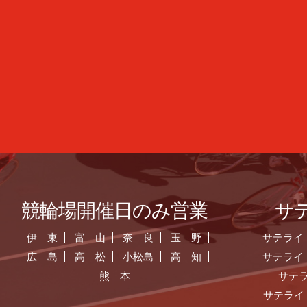
競輪場開催日のみ営業
サ
伊 東
富 山
奈 良
玉 野
サテライ
広 島
高 松
小松島
高 知
サテライ
熊 本
サテ
サテライ