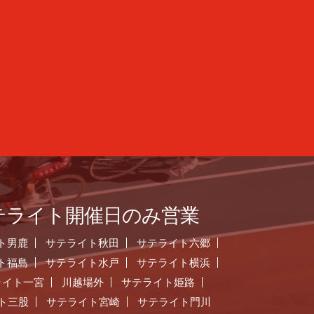
テライト開催日のみ営業
ト男鹿
サテライト秋田
サテライト六郷
ト福島
サテライト水戸
サテライト横浜
ライト一宮
川越場外
サテライト姫路
ト三股
サテライト宮崎
サテライト門川