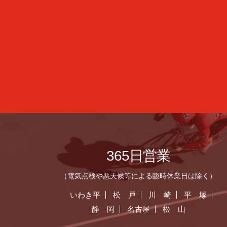
365日営業
（電気点検や悪天候等による臨時休業日は除く）
いわき平
松 戸
川 崎
平 塚
静 岡
名古屋
松 山