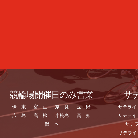
競輪場開催日のみ営業
サ
伊 東
富 山
奈 良
玉 野
サテライ
広 島
高 松
小松島
高 知
サテライ
熊 本
サテ
サテライ