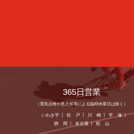
365日営業
（電気点検や悪天候等による臨時休業日は除く）
いわき平
松 戸
川 崎
平 塚
静 岡
名古屋
松 山