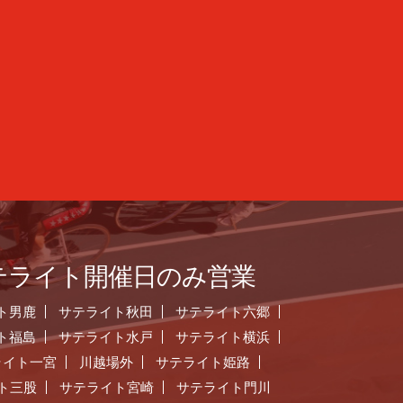
テライト開催日のみ営業
ト男鹿
サテライト秋田
サテライト六郷
ト福島
サテライト水戸
サテライト横浜
ライト一宮
川越場外
サテライト姫路
ト三股
サテライト宮崎
サテライト門川