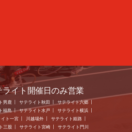
テライト開催日のみ営業
ト男鹿
サテライト秋田
サテライト六郷
ト福島
サテライト水戸
サテライト横浜
ライト一宮
川越場外
サテライト姫路
ト三股
サテライト宮崎
サテライト門川