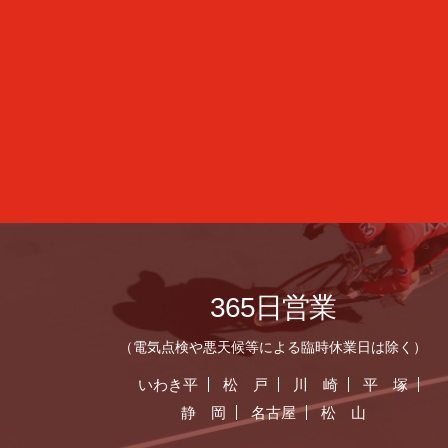
365日営業
（電気点検や悪天候等による臨時休業日は除く）
いわき平
松 戸
川 崎
平 塚
静 岡
名古屋
松 山