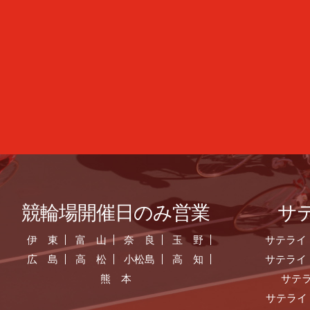
競輪場開催日のみ営業
サ
伊 東
富 山
奈 良
玉 野
サテライ
広 島
高 松
小松島
高 知
サテライ
熊 本
サテ
サテライ