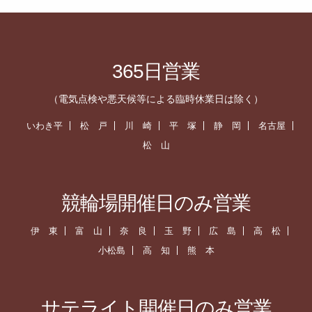
365日営業
（電気点検や悪天候等による臨時休業日は除く）
いわき平
松 戸
川 崎
平 塚
静 岡
名古屋
松 山
競輪場開催日のみ営業
伊 東
富 山
奈 良
玉 野
広 島
高 松
小松島
高 知
熊 本
サテライト開催日のみ営業